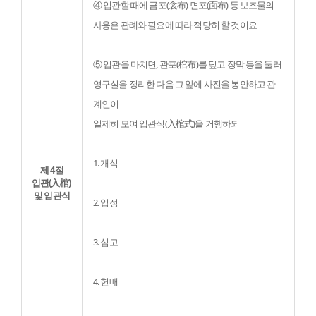
④ 입관할 때에 금포(衾布) 면포(面布) 등 보조물의 
사용은 관례와 필요에 따라 적당히 할 것이요
⑤ 입관을 마치면, 관포(棺布)를 덮고 장막 등을 둘러 
영구실을 정리한 다음 그 앞에 사진을 봉안하고 관
계인이

일제히 모여 입관식(入棺式)을 거행하되
1. 개식
제 4절
입관(入棺) 
및 입관식
2. 입정
3. 심고
4. 헌배