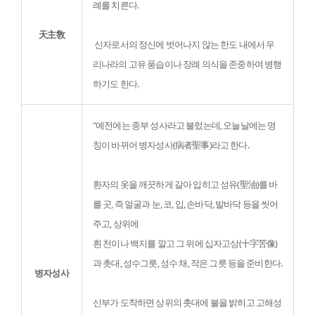
례를 치른다.
天主敎
 신자로서의 정신에 벗어나지 않는 한도 내에서 우
리나라의 고유 풍습이나 장례 의식을 존중하여 병행
하기도 한다.
"예전에는 종부 성사라고 불렀는데, 오늘날에는 명
칭이 바뀌어 병자성사(病者聖事)라고 한다.
환자의 옷을 깨끗하게 갈아 입히고 성유(聖油)를 바
를 곳, 즉 얼굴과 눈, 코, 입, 손바닥, 발바닥 등을 씻어 
주고, 상위에

흰 천이나 백지를 깔고 그 위에 십자고상(十字苦像)
과 촛대, 성수그릇, 성수 채, 작은 그릇 등을 준비한다.
병자성사
신부가 도착하면 상위의 촛대에 불을 밝히고 고해성