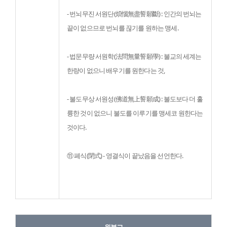
- 번뇌무진 서원단(煩惱無盡誓願斷) : 인간의 번뇌는 
끝이 없으므로 번뇌를 끊기를 원하는 맹세.
- 법문무량 서원학(法問無量誓願學) : 불교의 세계는 
한량이 없으니 배우기를 원한다는 것,
- 불도무상 서원성(佛道無上誓願成) : 불도보다 더 훌
륭한 것이 없으니 불도를 이루기를 맹세코 원한다는 
것이다.
⑪ 폐식(閉式) - 영결식이 끝났음을 선언한다.
