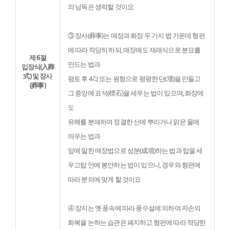
의 낭독은 생략할 것이요
③ 장사(葬事)는 매장과 화장 두 가지 법 가운데 형편
에 따라 적당히 하되, 매장에도 재래식으로 분묘를 
제 6절
만드는 법과

입장식(入葬
式) 및 장사
평토 후 4각 또는 원형으로 평평한 단(壇)을 만들고 
(葬事)
그 중앙에 표석(標石)을 세우는 법이 있으며, 화장에
도

유해를 분쇄하여 정결한 산에 뿌리거나 맑은 물에 
띄우는 법과

앞에 말한 매장법으로 성분(成墳)하는 법과 탑을 세
우고탑 안에 봉안하는 법이 있으니, 경우와 형편에 
따라 분의에 맞게 할 것이요
④ 장지는 옛 풍속에 따라 풍수설에 의하여 자손의 
화복을 논하는 습관은 폐지하고 형편에 따라 적당한 