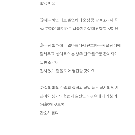
할 것이요
⑤ 폐식하면 바로 발인하되 운상 중 상여소리나 곡
성(哭聲)은 폐지하고 엄숙한 가운데 진행할 것이요
⑥ 운상할 때에는 열반표기·사진호환 등속을 상여에 
앞세우고, 상여 뒤에는 상주·친족·은족등 관계자와 
일반 조객이

질서 있게 열을 지어 행진할 것이요
⑦ 장의 때의 주악과 장렬의 장엄 등은 당시의 일반
관례와 상가의 형편과 열반인의 경우에 따라 분의
(分義)에 맞도록

간소히 한다                  
