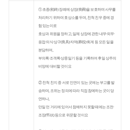
① 초종(初終) 장례에 상장(喪葬)을 보호하며 사무를 
처리하기 위하여 호상소를 두며, 친척 친우 중에 경
험 있는이로

호상과 위원을 정하고, 일체 상장에 관한 내무·외무· 
응접·의식·상구(喪具)·자역(葬役)·회계 등 모든 일을 
분담하며,

부의록·조객록·상중일기 등을 기록하여 후일 상주의 
비망에 대비할 것이요
② 친척 친지 중 서로 인연이 있는 곳에는 부고를 발
송하며, 조위는 정의에 따라 직접 참예하는 곳이 당
연하나,

만일 먼 거리에 있어서 참예하지 못할 때에는 조전·
조장(弔狀) 등으로 위문할 것이요