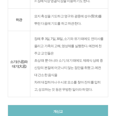
※ 장례식장 영결식장을 이용하기도 한다.
묘지 축성을 기도하고 영구와 광중에 성수(聖水)를 
하관
뿌린 다음에 기도를 하고 하관한다.
장례 후 3일, 7일, 30일, 소기와 유기 때에도 연미사를 
올리고 가족의 고해, 영성체를 실행한다. 예전에 천
주교 교인들은

초상 때 뿐 아니라 소기, 대기 때에도 제례식 상례 중 
소기(小忌)와 
대기(大忌)
신앙의 본질에 어긋나지 않는 점만을 취했고. 예컨
대 간소한 음식을

차려 대접하거나 수시로 묘소를 찾아 잔듸를 입히
고, 성묘하는 것 등은 무방한 일이라 하였다.
개신교