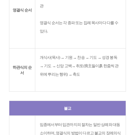
관
영결식 순서
영결식 순서는 각 종파 또는 집례 목사마다 다를 수 
있다.

개식사(목사) → 기원 → 찬송 → 기도 → 성경 봉독 
→ 기도 → 신앙 고백→ 취토(喪主들이흙 한줌씩 관 
하관식의 순
서
위에 뿌리는 행위) → 축도

불교
임종에서부터 입관까지의 절차는 일반 상례와 대동
소이하며, 영결식의 방법이 다르고 불교의 장례의식