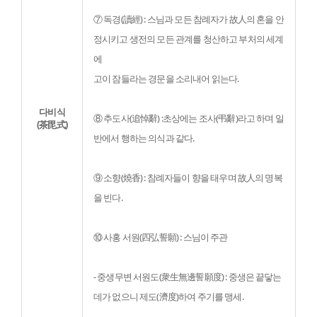
⑦ 독경(讀經) : 스님과 모든 참례자가 故人의 혼을 안
정시키고 생전의 모든 관계를 청산하고 부처의 세계
에

고이 잠들라는 경문을 소리내어 읽는다.
다비식
⑧ 추도사(追悼辭) :초상에는 조사(弔辭)라고 하며 일
(茶毘式)
반에서 행하는 의식과 같다.
⑨ 소향(燒香) : 참례자들이 향을 태우며 故人의 명복
을 빈다.
⑩ 사홍 서원(四弘誓願) : 스님이 주관
- 중생무변 서원도(衆生無邊誓願度) : 중생은 끝닿는 
데가 없으니 제도(濟度)하여 주기를 맹세.