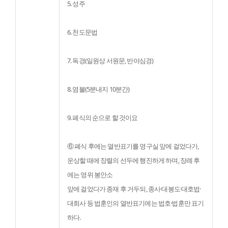
5. 성주
6. 천도문법
7. 독경(일원상 서원문, 반야심경)
8. 염불(5분내지 10분간)
9. 폐식의 순으로 할 것이요
⑥ 폐식 후에는 열반표기를 영구실 앞에 걸었다가, 
운상할 때에 장렬의 선두에 행진하게 하며, 장례 후
에는 영위 봉안소

앞에 걸었다가 종재 후 거두되, 종사·대봉도·대호법·
대희사 등 법훈인의 열반표기에는 법호·법훈만 표기
하다.                     
