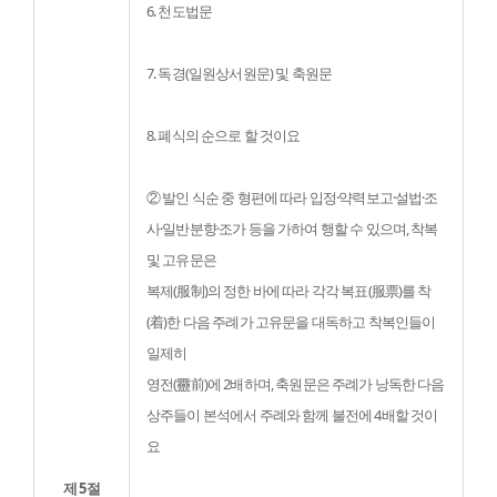
6. 천도법문
7. 독경(일원상서원문) 및 축원문
8. 폐식의 순으로 할 것이요
② 발인 식순 중 형편에 따라 입정·약력보고·설법·조
사·일반분향·조가 등을 가하여 행할 수 있으며, 착복 
및 고유문은

복제(服制)의 정한 바에 따라 각각 복표(服票)를 착
(着)한 다음 주례가 고유문을 대독하고 착복인들이 
일제히

영전(靈前)에 2배하며, 축원문은 주례가 낭독한 다음 
상주들이 본석에서 주례와 함께 불전에 4배할 것이
요
제 5절