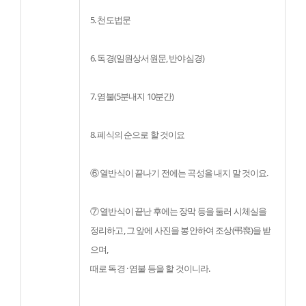
5. 천도법문
6. 독경(일원상서원문, 반야심경)
7. 염불(5분내지 10분간)
8. 폐식의 순으로 할 것이요
⑥ 열반식이 끝나기 전에는 곡성을 내지 말 것이요.
⑦ 열반식이 끝난 후에는 장막 등을 둘러 시체실을 
정리하고, 그 앞에 사진을 봉안하여 조상(弔喪)을 받
으며,

때로 독경 · 염불 등을 할 것이니라.
