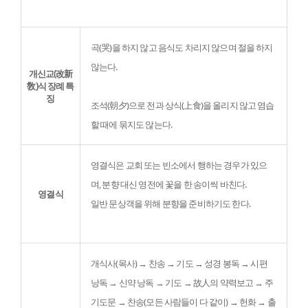
곡(哭)을 하지 않고 음식도 차리지 않으며 절을 하지 
않는다.
개신교(改新
敎)식 장례 특
징
조석(朝夕)으로 전과 상식(上食)을 올리지 않고 염습
할 때에 묶지도 않는다.
영결식은 교회 또는 빈소에서 행하는 경우가 있으
며, 분향 대신 영전에 꽃을 한 송이씩 바친다.
영결식
일반 문상객을 위해 분향을 준비하기도 한다.

개식사(목사) → 찬송 → 기도 → 성경 봉독 → 시편 
낭독 → 신약 낭독 → 기도 → 故人의 약력보고 → 주
기도문 → 찬송(모든 사람들이 다 같이) → 헌화 → 출