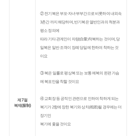
② 전기복은 부포·자녀·부부간으로 비롯하여 내외속 
3촌간 까지 해당하며, 반기복은 열반인과의 척분과 
평소 정의에

따라 기타 관계인이 자량(自量)착복하는 것이며, 당
일복은 일반 조객이 장례 당일에 한하여 착하는 것
이요
③ 복은 일률로 평상복 또는 보통 예복의 왼편 가슴
에 복표만을 착할 것이요
④ 교회장 등 공적인 관련으로 인하여 착하게 되는 
제 7절
복제(服制)
복기가 2항에 장한 복기와 상치(相差)될 경우에는 더 
장기인

복기에 좇을 것이요