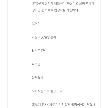
① 영구가 장지에 당도하여, 화장이면 점화 후와 매
장이면 평토 후에 입장식을 거행하되,
1. 개식
2. 심고 및 일동경례
3. 성주 1편
4. 독경
5. 영결사
6. 폐식 순으로 할 것이요
② 법계 정사(正師) 이상된 분의 입장식에는 영결사