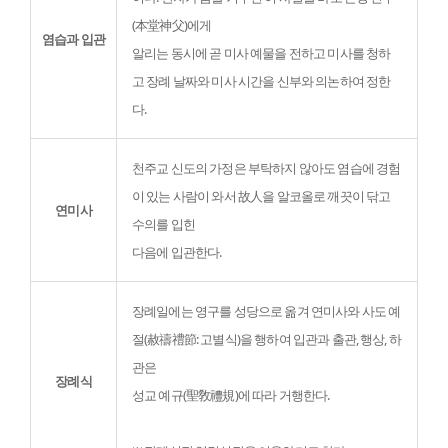
(本堂神父)에게

염습과 입관
알리는 동시에 곧 미사 예물을 전하고 미사를 청하
고 장례 날짜와 미사 시간을 신부와 의논하여 정한
다.
천주교 신도의 가정은 부탁하지 않아도 염습에 경험
이 있는 사람이 와서 故人을 알코올로 깨끗이 닦고 
연미사
수의를 입힌

다음에 입관한다.
장례일에는 영구를 성당으로 옮겨 연미사와 사도 예
절(赦禱禮節: 고별식)을 행하여 입관과 출관, 행상, 하
관은

장례식
성교 예규(聖敎禮規)에 따라 거행한다.