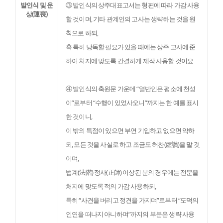
발인식 및 운
③ 발인식의 상주대표고서는 형편에 따라 가감 사용
상(運喪)
할 것이며, 기타 관계인의 고사는 생략하는 것을 원
칙으로 하되,

혹 특히 낭독할 필요가 있을 때에는 상주 고사에 준
하여 처지에 맞도록 간결하게 제작 사용할 것이요
④ 발인식의 축원문 가운데 “열반인은 평소에 천성
이”로부터 “수행이 있었사오니”까지는 한 예를 표시
한 것이니,

이 밖의 특점이 있으면 부연 기입하고 없으면 약하
되, 모든 것을 사실로 하고 조금도 허찬(虛讚)을 말 것
이며,

법계(法階) 정사(正師) 이상된 분의 경우에는 전문을 
처지에 맞도록 적의 가감 사용하되,

특히 “사견을 버리고 정견을 가지며”로부터 “도덕의 
인연을 떠나지 아니하며”까지의 부분은 생략 사용