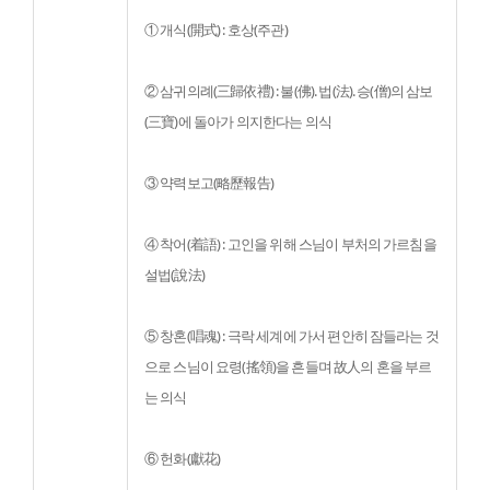
① 개식(開式) : 호상(주관)
② 삼귀의례(三歸依禮) : 불(佛). 법(法). 승(僧)의 삼보
(三寶)에 돌아가 의지한다는 의식
③ 약력보고(略歷報告)
④ 착어(着語) : 고인을 위해 스님이 부처의 가르침을 
설법(說法)
⑤ 창혼(唱魂) : 극락 세계에 가서 편안히 잠들라는 것
으로 스님이 요령(搖領)을 흔들며 故人의 혼을 부르
는 의식
⑥ 헌화(獻花)