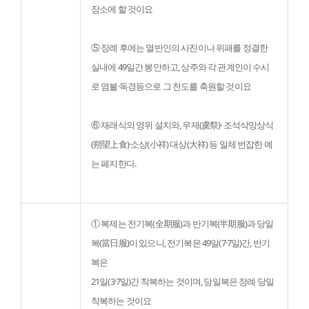
장소에 할 것이요
⑤ 장례 후에는 열반인의 사진이나 위패를 정결한 
실내에 49일간 봉안하고, 상주와 각 관계인이 수시
로 염불·독경등으로 그 천도를 축원할 것이요
⑥ 재래식의 영위 설치와, 우제(虞祭)· 조석삭망상식
(朔望上食)·소상(小祥) 대상(大祥) 등 일체 번잡한 예
는 폐지한다.

① 복제는 전기복(全期服)과 반기복(半期服)과 당일
복(當日服)이 있으니, 전기복은 49일(7·7일)간, 반기
복은

21일(3·7일)간 착복하는 것이며, 당일복은 장례 당일 
착복하는 것이요