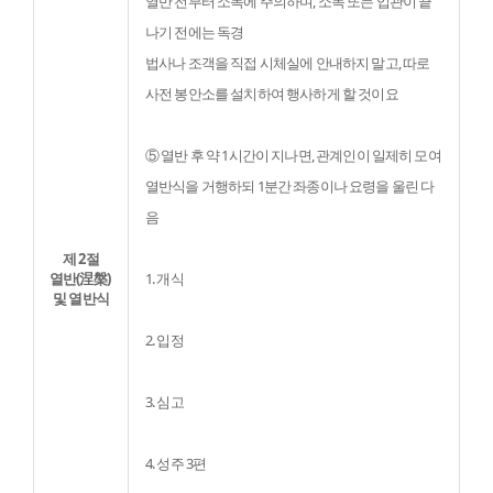
열반 전부터 소독에 주의하며, 소독 또는 입관이 끝
나기 전에는 독경

법사나 조객을 직접 시체실에 안내하지 말고, 따로 
사전 봉안소를 설치하여 행사하게 할 것이요
⑤ 열반 후 약 1시간이 지나면, 관계인이 일제히 모여 
열반식을 거행하되 1분간 좌종이나 요령을 울린 다
음
제 2절
열반(涅槃) 
1. 개식
및 열반식
2. 입정
3. 심고
4. 성주 3편