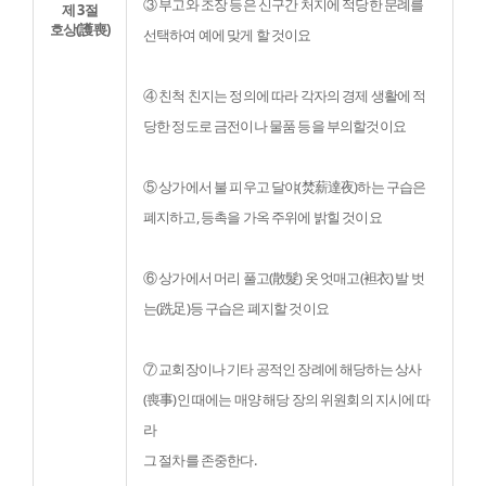
③ 부고와 조장 등은 신구간 처지에 적당한 문례를 
제 3절
호상(護喪)
선택하여 예에 맞게 할 것이요
④ 친척 친지는 정의에 따라 각자의 경제 생활에 적
당한 정도로 금전이나 물품 등을 부의할것이요
⑤ 상가에서 불 피우고 달야(焚薪達夜)하는 구습은 
폐지하고, 등촉을 가옥 주위에 밝힐 것이요
⑥ 상가에서 머리 풀고(散髮) 옷 엇매고(袒衣) 발 벗
는(跣足)등 구습은 폐지할 것이요
⑦ 교회장이나 기타 공적인 장례에 해당하는 상사
(喪事)인 때에는 매양 해당 장의 위원회의 지시에 따
라

그 절차를 존중한다.                      
