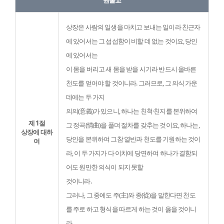
원불교
상장은 사람의 일생을 마치고 보내는 일이라 친근자
에 있어서는 그 섭섭함이 비할 데 없는 것이요, 당인
에 있어서는

이 몸을 버리고 새 몸을 받을 시기라 반드시 올바른 
천도를 얻어야 할 것이니라. 그러므로, 그 의식 가운
데에는 두 가지

의의(意義)가 있으니, 하나는 친척·친지를 본위하여 
제 1절
그 정곡(情曲)을 풀며 절차를 갖추는 것이요, 하나는, 
상장에 대하
당인을 본위하여 그참 열반과 천도를 기원하는 것이
여
라, 이 두 가지가 다 이치에 당연하여 하나가 결함되
어도 원만한 의식이 되지 못할

것이니라.
그러나, 그 중에도 주(主)와 종(從)을 말한다면 천도
를 주로 하고 형식을 따르게 하는 것이 옳을 것이니
라.
