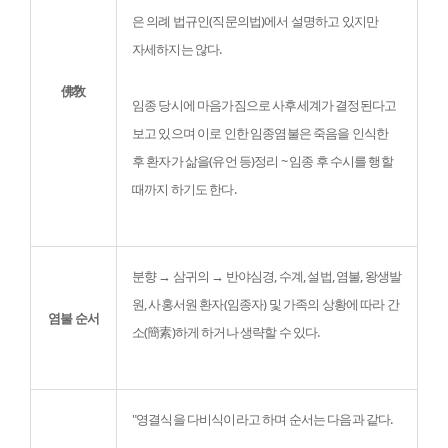
은 의례 법규인(직문의법)에서 설명하고 있지만

자세하지는 않다.
佛敎
임종 당시에 마음가짐으로 사후세계가 결정된다고 
보고 있으며 이로 인한 임종염불은 죽음을 인식한 
후 환자가 삶을(유언 등)정리 ~ 임종 후 수시를 행할 
때까지 하기도 한다.

분향 → 삼귀의 → 반야심경, 수계, 설법, 염불, 왕생발
원, 사홍서원 환자(임종자) 및 가족의 상황에 따라 간
염불 순서
소(簡素)하게 하거나 생략할 수 있다.

"영결식을 다비식이라고 하며 순서는 다음과 같다.