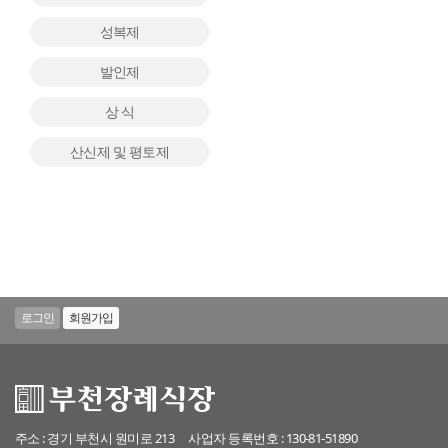
성복제
발인제
상 식
산신제 및 평토제
로그인
회원가입
주소 : 경기 부천시 원미로 213
사업자 등록번호 : 130-81-51890