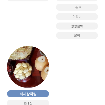
바람떡
인절미
영양찰떡
꿀떡
제사상차림
초배상