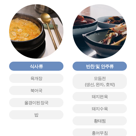
식사류
반찬 및 안주류
육개장
모듬전
(생선, 완자, 호박)
북어국
돼지편육
올갱이된장국
돼지수육
밥
황태찜
홍어무침