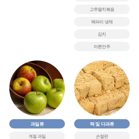
고추멸치볶음
해파리 냉채
김치
마른안주
과일류
떡 및 다과류
계절 과일
손절편